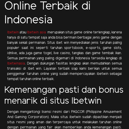
Online Terbaik di
Indonesia
Ibetwin
atau
Ibetwin asia
merupakan situs game online terlengkap, karena
hanya di satu tempat saja anda bisa bermain berbagai jenis game dengan
banyak sekali permainan. Situs ibet win menyediakan jenis taruhan paling
populer saat ini seperti taruhan sportsbook, e-sports, game slots,
idnlive, ada juga game togel, live casino, tangkas dan game tembak ikan.
Semua permainan yang paling digemari di Indonesia tersedia lengkap di
Ibetwinasia
. Dengan dukungan fasilitas lengkap akan memudahkan semua
transaksi di ibet win. Layanan terbaik siap kami berikan untuk semua
penggemar taruhan online yang sudah mempercayakan ibetwin sebagai
tempat taruhan online terbaik.
Kemenangan pasti dan bonus
menarik di situs Ibetwin
Dengan mengantongi lisensi resmi dari PAGCOR (Philippine Amusement
And Gaming Corporation). Maka situs ibetwin sudah dipastikan menjadi
situs resmi yang aman dan terpercaya untuk melakukan taruhan online
dengan permainan yang fair akan memberikan anda kemenangan pasti.