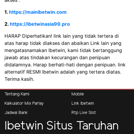
akses :
1.
https://mainibetwin.com
2.
https://ibetwinasia99.pro
HARAP Diperhatikan! link lain yang tidak tertera di
atas harap tidak diakses dan abaikan Link lain yang
mengatasnamakan Ibetwin, kami tidak bertanggung
jawab atas tindakan kecurangan dan penipuan
didalamnya. Harap berhati-hati dengan penipuan. link
alternatif RESMI Ibetwin adalah yang tertera diatas.
Terima kasih.
Tentang Kami
Mobile
Kalkulator Mix Parlay
Link Ibetwin
Jadwal Bank
Rtp Live Slot
Ibetwin Situs Taruhan