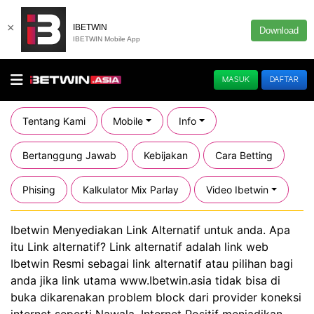
×
IBETWIN
Download
IBETWIN Mobile App
MASUK
DAFTAR
Tentang Kami
Mobile
Info
Bertanggung Jawab
Kebijakan
Cara Betting
Phising
Kalkulator Mix Parlay
Video Ibetwin
Ibetwin Menyediakan Link Alternatif untuk anda. Apa
itu Link alternatif? Link alternatif adalah link web
Ibetwin Resmi sebagai link alternatif atau pilihan bagi
anda jika link utama www.Ibetwin.asia tidak bisa di
buka dikarenakan problem block dari provider koneksi